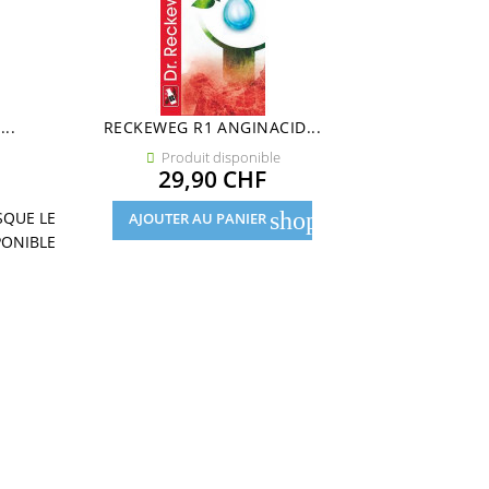
..
RECKEWEG R1 ANGINACID...
PURESSENTIE
Produit disponible
Pro


Prix
29,90 CHF
14
shopping_cart
SQUE LE
AJOUTER AU PANIER
AJOUTE
PONIBLE