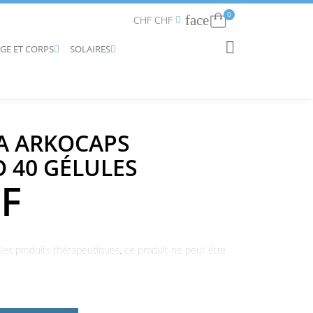
0
face
Connexion
CHF CHF


AGE ET CORPS
SOLAIRES
RECHERCHER


 ARKOCAPS
O 40 GÉLULES
HF
les produits thérapeutiques, ce produit ne peut être