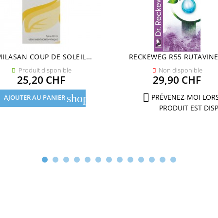
MILASAN COUP DE SOLEIL...
RECKEWEG R55 RUTAVINE.
Produit disponible
Non disponible


Prix
Prix
25,20 CHF
29,90 CHF

shopping_cart
PRÉVENEZ-MOI LOR
AJOUTER AU PANIER
PRODUIT EST DIS