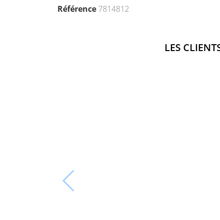
Référence
7814812
LES CLIENT