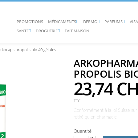
PROMOTIONS
MÉDICAMENTS
DERMO
PARFUMS
VIS



SANTÉ
DROGUERIE
FAIT MAISON


kocaps propolis bio 40 gélules
ARKOPHARMA
PROPOLIS BI
23,74 C
TTC
Conformément à la loi Suisse sur 
retiré qu'en pharmacie
Quantité