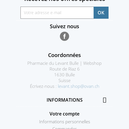
Suivez nous
Facebook
Coordonnées
Pharmacie du Levant Bulle | Webshop
Route de Riaz 6
1630 Bulle
Suisse
Écrivez-nous :
levant.shop@ovan.ch

INFORMATIONS
Votre compte
Informations personnelles
Commandes