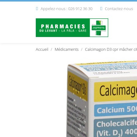
Appelez-nous : 026 912 36 30
Contactez-nous


Accueil
Médicaments
Calcimagon D3 cpr mâcher ci