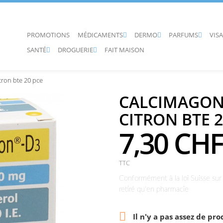
PROMOTIONS
MÉDICAMENTS
DERMO
PARFUMS
VIS



SANTÉ
DROGUERIE
FAIT MAISON


tron bte 20 pce
CALCIMAGON
CITRON BTE 2
7,30 CHF
TTC
Conformément à la loi Suisse sur 
retiré qu'en pharmacie

Il n'y a pas assez de pro