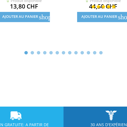
Produit disponible
Produit disponible


Prix
Prix
13,80 CHF
44,50 CHF
shopping_cart
sho
AJOUTER AU PANIER
AJOUTER AU PANIER
ON GRATUITE: A PARTIR DE
30 ANS D'EXPÉRIE