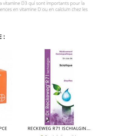
la vitamine D3 qui sont importants pour la
rences en vitamine D ou en calcium chez les
 :
PCE
RECKEWEG R71 ISCHIALGIN...
DULCOLAX D