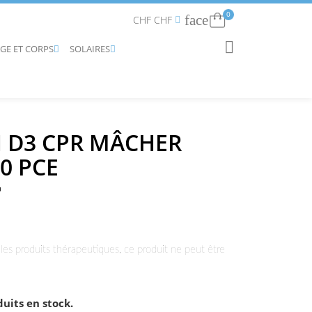
0
face
Connexion
CHF CHF


AGE ET CORPS
SOLAIRES
RECHERCHER


 D3 CPR MÂCHER
0 PCE
les produits thérapeutiques, ce produit ne peut être
duits en stock.