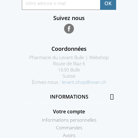
Suivez nous
Facebook
Coordonnées
Pharmacie du Levant Bulle | Webshop
Route de Riaz 6
1630 Bulle
Suisse
Écrivez-nous :
levant.shop@ovan.ch

INFORMATIONS
Votre compte
Informations personnelles
Commandes
Avoirs