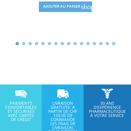
shopping_cart
AJOUTER AU PANIER
PAIEMENTS
LIVRAISON
30 ANS
CONFORTABLES
GRATUITE: A
D'EXPÉRIENCE
ET SÉCURISÉS
PARTIR DE CHF
PHARMACEUTIQUE
AVEC CARTES
150.00 DE
À VOTRE SERVICE
DE CRÉDIT
COMMANDE
LES FRAIS DE
LIVRAISON