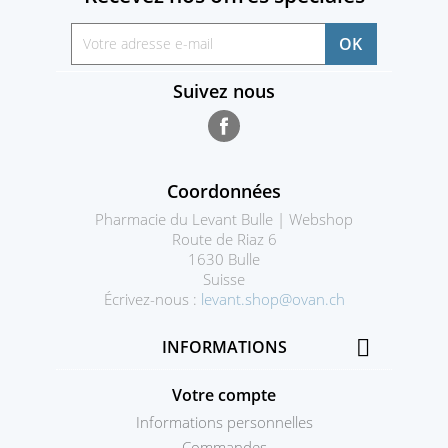
Suivez nous
Facebook
Coordonnées
Pharmacie du Levant Bulle | Webshop
Route de Riaz 6
1630 Bulle
Suisse
Écrivez-nous :
levant.shop@ovan.ch

INFORMATIONS
Votre compte
Informations personnelles
Commandes