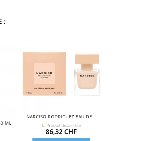
 :
NARCISO RODRIGUEZ EAU DE...
NARCISO ROD
50 ML
Produit disponible
Pro


Prix
86,32 CHF
82