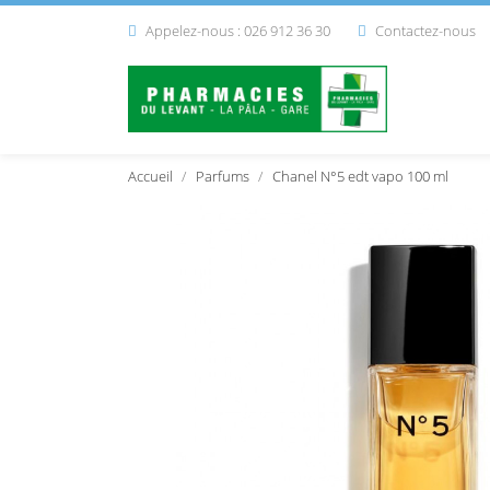
Appelez-nous : 026 912 36 30
Contactez-nous


Accueil
Parfums
Chanel N°5 edt vapo 100 ml