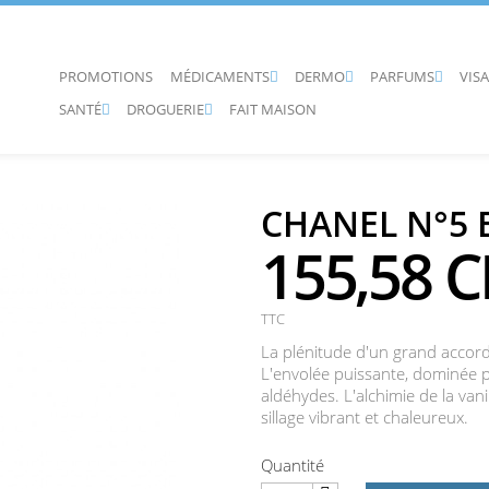
PROMOTIONS
MÉDICAMENTS
DERMO
PARFUMS
VIS



SANTÉ
DROGUERIE
FAIT MAISON


CHANEL N°5 
155,58 
TTC
La plénitude d'un grand accord 
L'envolée puissante, dominée par
aldéhydes. L'alchimie de la vani
sillage vibrant et chaleureux.
Quantité