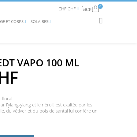
0
face
Connexion
CHF CHF


AGE ET CORPS
SOLAIRES
RECHERCHER


EDT VAPO 100 ML
CHF
floral.
 l'ylang-ylang et le néroli, est exaltée par les
lle, du vétiver et du bois de santal lui confère un