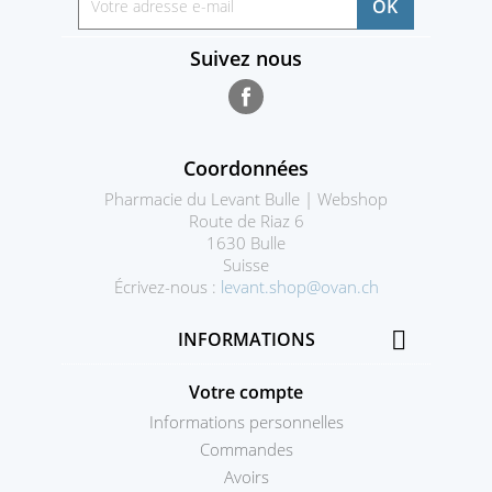
Suivez nous
Facebook
Coordonnées
Pharmacie du Levant Bulle | Webshop
Route de Riaz 6
1630 Bulle
Suisse
Écrivez-nous :
levant.shop@ovan.ch

INFORMATIONS
Votre compte
Informations personnelles
Commandes
Avoirs