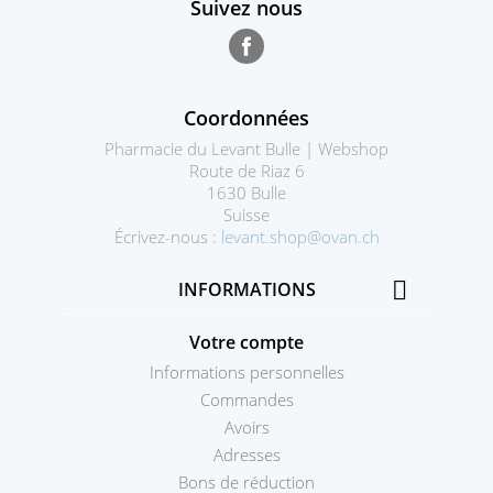
Suivez nous
Facebook
Coordonnées
Pharmacie du Levant Bulle | Webshop
Route de Riaz 6
1630 Bulle
Suisse
Écrivez-nous :
levant.shop@ovan.ch

INFORMATIONS
Votre compte
Informations personnelles
Commandes
Avoirs
Adresses
Bons de réduction