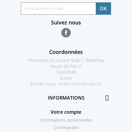
Suivez nous
Facebook
Coordonnées
Pharmacie du Levant Bulle | Webshop
Route de Riaz 6
1630 Bulle
Suisse
Écrivez-nous :
levant.shop@ovan.ch

INFORMATIONS
Votre compte
Informations personnelles
Commandes