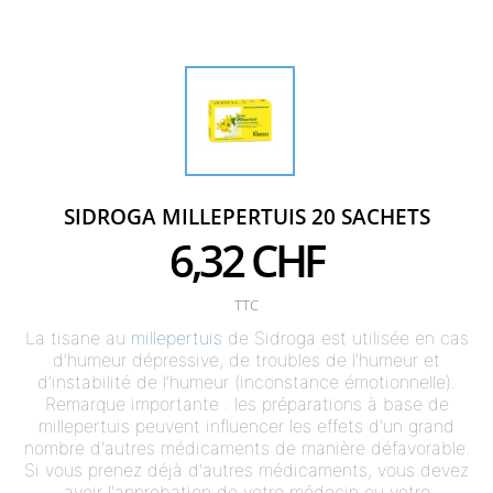
SIDROGA MILLEPERTUIS 20 SACHETS
6,32 CHF
TTC
La tisane au
millepertuis
de Sidroga est utilisée en cas
d’humeur dépressive, de troubles de l’humeur et
d’instabilité de l’humeur (inconstance émotionnelle).
Remarque importante : les préparations à base de
millepertuis peuvent influencer les effets d'un grand
nombre d'autres médicaments de manière défavorable.
Si vous prenez déjà d'autres médicaments, vous devez
avoir l'approbation de votre médecin ou votre