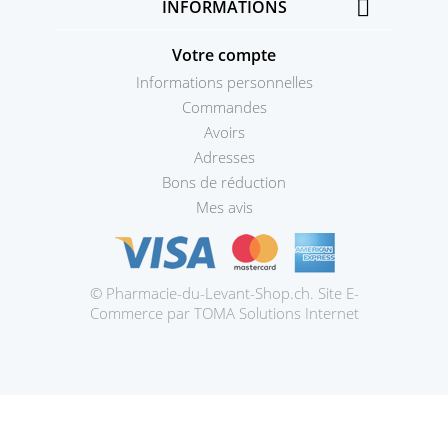

INFORMATIONS
Votre compte
Informations personnelles
Commandes
Avoirs
Adresses
Bons de réduction
Mes avis
© Pharmacie-du-Levant-Shop.ch. Site E-
Prestashop
Commerce par TOMA Solutions Internet
theme
par
ThemeBoost