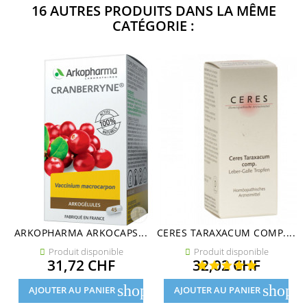
16 AUTRES PRODUITS DANS LA MÊME
CATÉGORIE :
ARKOPHARMA ARKOCAPS...
CERES TARAXACUM COMP....
Produit disponible
Produit disponible


Prix
Prix
31,72 CHF
32,02 CHF
shopping_cart
shoppi
AJOUTER AU PANIER
AJOUTER AU PANIER