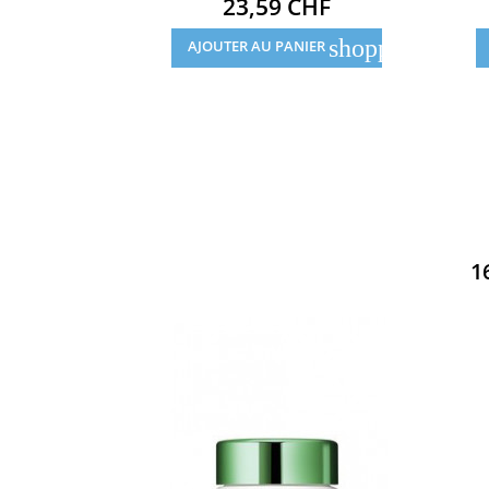
Prix
23,59 CHF
shopping_cart
AJOUTER AU PANIER
1