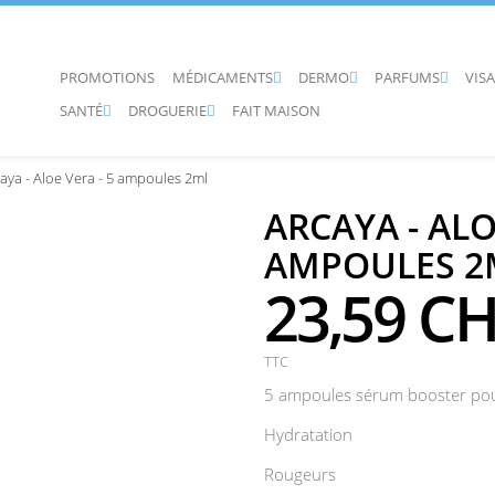
PROMOTIONS
MÉDICAMENTS
DERMO
PARFUMS
VIS



SANTÉ
DROGUERIE
FAIT MAISON


aya - Aloe Vera - 5 ampoules 2ml
ARCAYA - ALO
AMPOULES 2
23,59 C
TTC
5 ampoules sérum booster pour
Hydratation
Rougeurs