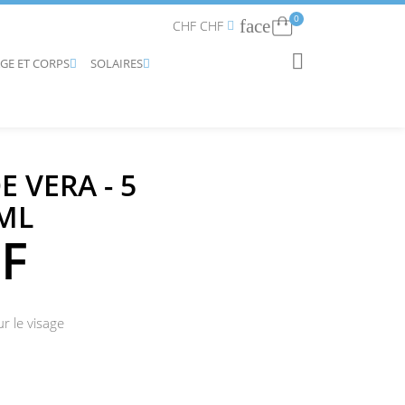
0
face
Connexion
CHF CHF


AGE ET CORPS
SOLAIRES
RECHERCHER


E VERA - 5
ML
HF
 le visage