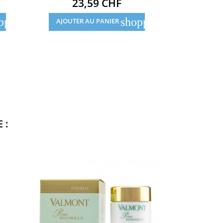
Prix
23,59 CHF
23
pping_cart
shopping_cart
AJOUTER AU PANIER
AJOUTER
 :