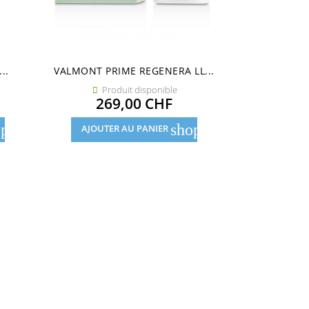
..
VALMONT PRIME REGENERA LL...
ARCAYA -
Produit disponible
Pro


Prix
269,00 CHF
23
pping_cart
shopping_cart
AJOUTER AU PANIER
AJOUTE