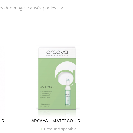
 les dommages causés par les UV.
5...
ARCAYA - MATT2GO - 5...
ARCAYA -
Produit disponible
Pro

