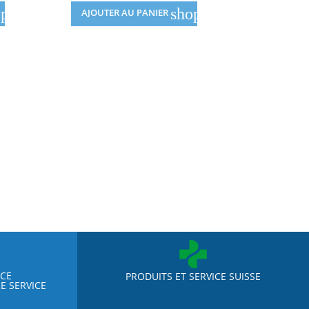

pping_cart
shopping_cart
PRÉ
AJOUTER AU PANIER
P
NCE
PRODUITS ET SERVICE SUISSE
E SERVICE