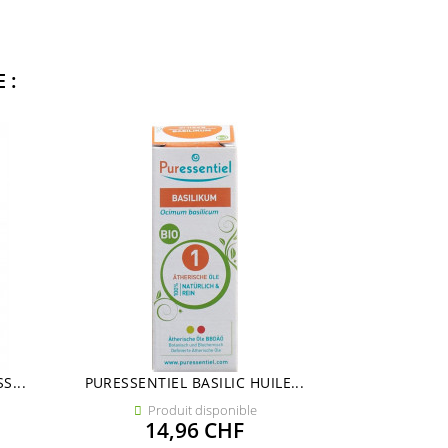
 :
S...
PURESSENTIEL BASILIC HUILE...
PURESSENT
Produit disponible
No


Prix
14,96 CHF
19