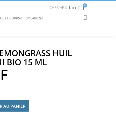
0
face
Connexion
CHF CHF


AGE ET CORPS
SOLAIRES
RECHERCHER


EMONGRASS HUIL
I BIO 15 ML
HF
R AU PANIER