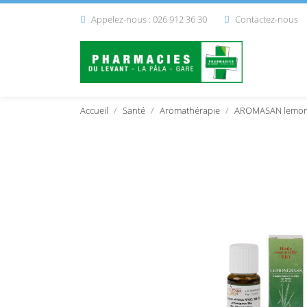
Appelez-nous : 026 912 36 30
Contactez-nous


Accueil
Santé
Aromathérapie
AROMASAN lemongr