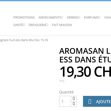
PROMOTIONS
MÉDICAMENTS
DERMO
PARFUMS
VIS



SANTÉ
DROGUERIE
FAIT MAISON


ass huil ess dans étui bio 15 ml
AROMASAN L
ESS DANS ÉTU
19,30 C
TTC
Quantité

AJOUTE