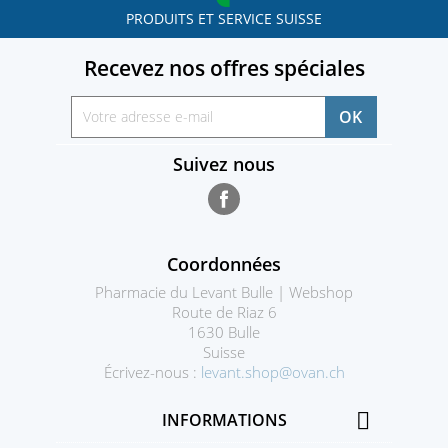
PRODUITS ET SERVICE SUISSE
Recevez nos offres spéciales
Suivez nous
Facebook
Coordonnées
Pharmacie du Levant Bulle | Webshop
Route de Riaz 6
1630 Bulle
Suisse
Écrivez-nous :
levant.shop@ovan.ch

INFORMATIONS