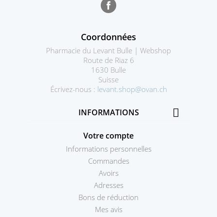
Facebook
Coordonnées
Pharmacie du Levant Bulle | Webshop
Route de Riaz 6
1630 Bulle
Suisse
Écrivez-nous :
levant.shop@ovan.ch

INFORMATIONS
Votre compte
Informations personnelles
Commandes
Avoirs
Adresses
Bons de réduction
Mes avis