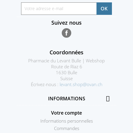
Suivez nous
Facebook
Coordonnées
Pharmacie du Levant Bulle | Webshop
Route de Riaz 6
1630 Bulle
Suisse
Écrivez-nous :
levant.shop@ovan.ch

INFORMATIONS
Votre compte
Informations personnelles
Commandes