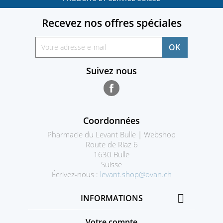
Recevez nos offres spéciales
Suivez nous
Facebook
Coordonnées
Pharmacie du Levant Bulle | Webshop
Route de Riaz 6
1630 Bulle
Suisse
Écrivez-nous :
levant.shop@ovan.ch

INFORMATIONS
Votre compte