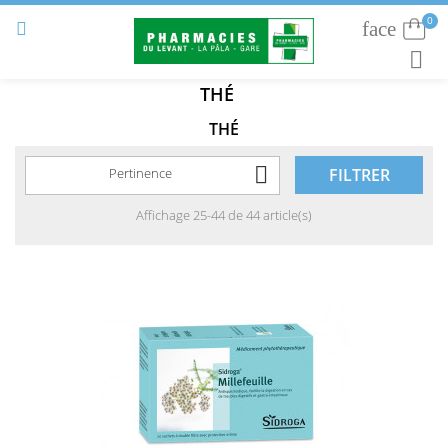
0
face
Connexion


RECHE
THÉ
THÉ

Pertinence
FILTRER
Affichage 25-44 de 44 article(s)