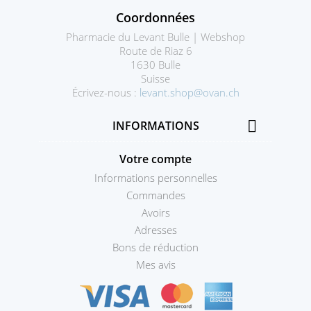
Coordonnées
Pharmacie du Levant Bulle | Webshop
Route de Riaz 6
1630 Bulle
Suisse
Écrivez-nous :
levant.shop@ovan.ch

INFORMATIONS
Votre compte
Informations personnelles
Commandes
Avoirs
Adresses
Bons de réduction
Mes avis