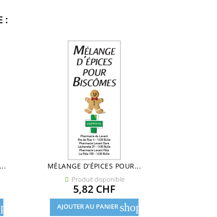
 :
..
MÉLANGE D'ÉPICES POUR...
TISANE
Produit disponible
Pro


Prix
5,82 CHF
7
pping_cart
shopping_cart
AJOUTER AU PANIER
AJOUTE