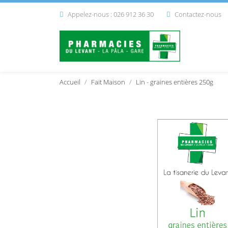
Appelez-nous : 026 912 36 30
Contactez-nous


Accueil
Fait Maison
Lin - graines entières 250g