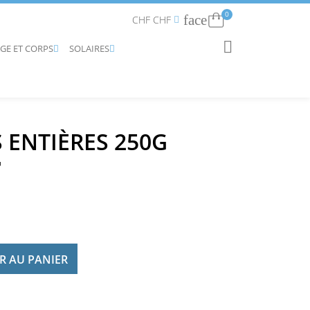
0
face
Connexion
CHF CHF


AGE ET CORPS
SOLAIRES
RECHERCHER


S ENTIÈRES 250G
R AU PANIER