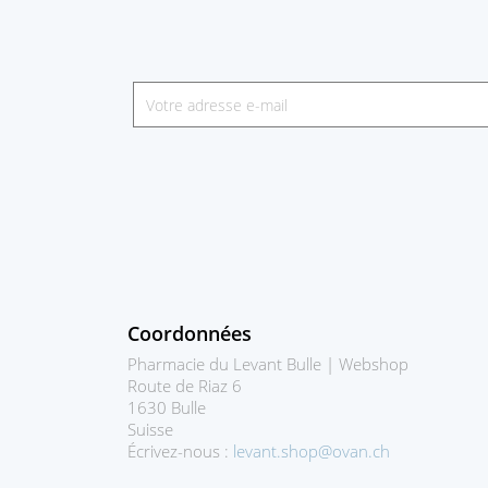
Coordonnées
Pharmacie du Levant Bulle | Webshop
Route de Riaz 6
1630 Bulle
Suisse
Écrivez-nous :
levant.shop@ovan.ch