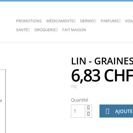
PROMOTIONS
MÉDICAMENTS
DERMO
PARFUMS
VIS



SANTÉ
DROGUERIE
FAIT MAISON


LIN - GRAINE
6,83 CHF
TTC
Quantité

AJOUTE