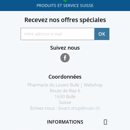
PRODUITS ET SERVICE SUISSE
Recevez nos offres spéciales
Suivez nous
Facebook
Coordonnées
Pharmacie du Levant Bulle | Webshop
Route de Riaz 6
1630 Bulle
Suisse
Écrivez-nous :
levant.shop@ovan.ch

INFORMATIONS